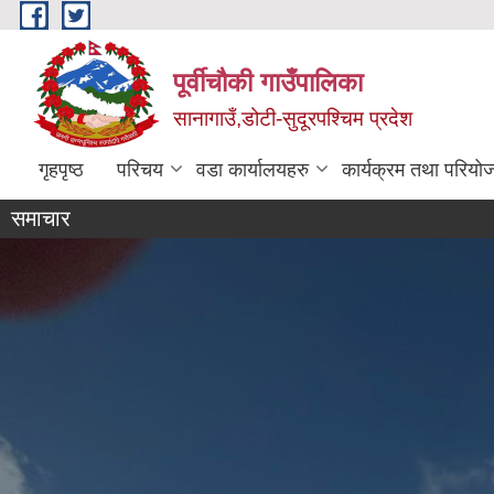
Skip to main content
पूर्वीचौकी गाउँपालिका
सानागाउँ,डोटी-सुदूरपश्चिम प्रदेश
गृहपृष्ठ
परिचय
वडा कार्यालयहरु
कार्यक्रम तथा परियो
समाचार