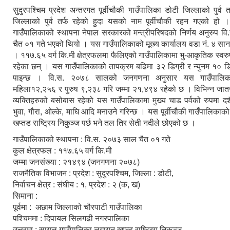
सुदुरपश्चिम प्रदेश अन्तरगत पूर्वीचौकी गाउँपालिका डोटी जिल्लाको पुर्व
जिल्लाको पुर्व तर्फ रहेको हुदा यसको नाम पूर्वीचौकी रहन गएको हो ।
गाउँपालिकाको स्थापना नेपाल सरकारको मन्त्रीपरिषदको निर्णय अनुरुप 
चैत ०१ गते भएको थियो । यस गाउँपालिकाको मूख्य कार्यालय वडा नं. ४ सान
। ११७.६५ वर्ग कि.मी क्षेत्रफलमा फैलिएको गाउँपालिकामा भु-आकृतिक स्वर
रहेका छन् । यस गाउँपालिकाको तापक्रम बढिमा ३२ डिग्री र न्युनम १० डिग
पाइन्छ । वि.स. २०७८ सालको जनगणना अनुसार यस गाउँपालिका
महिला१२,२५६ र पुरुष ९,२३८ गरि जम्मा २१,४९४ रहेको छ । विभिन्न जा
व्यक्तिहरुको बसोबास रहेको यस गाउँ
पालिकामा मुख्य चाड पर्वको रुपमा दश
भुवा, गौरा, ओल्के, माघि आदि मनाउने गरिन्छ । यस पूर्वीचौकी गाउँपालिकाक
खप्तड राष्ट्रिय निकुञ्ज पर्छ भने तल तिर सेती नदीले छोएको छ ।
गाउँपालिकाको स्थापना : वि.स. २०७३ साल चैत ०१ गते
कुल क्षेत्रफल : ११७.६५ वर्ग कि.मी
जम्मा जनसंख्या : २१४९४ (जनगणना २०७८)
राजनैतिक विभाजन : प्रदेश : सुदुरपश्चिम, जिल्ला : डोटी,
निर्वाचन क्षेत्र : संघीय : १, प्रदेश : २ (क, ख)
सिमाना :
पूर्वमा : अछाम जिल्लाको चौरपाटी गाउँपालिका
पश्चिममा : दिपायल सिलगढी नगरपालिका
उत्तरमा : सायल गाउँपालिका लगायत खप्त्ड राष्ट्रिय निकुञ्ज