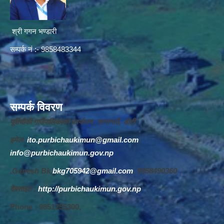
श्री गगन भण्डारी
सम्पर्क नं :- 9858483344
सम्पर्क विवरण
पूर्वीचौकी गाउँपालिकाको कार्यालय ,सानागाउँ, डोटी
इमेल:
ito.purbichaukimun@gmail.com
,
info@purbichaukimun.gov.np
,Ganesh Bk,
bkg705942@gmail.com
, 9858490360
वेबसाइट :
http://purbichaukimun.gov.np
Phone : 9851255300,