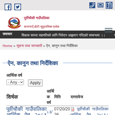
Skip to main content
पूर्वीचौकी गाउँपालिका
सानागाउँ,डोटी-सुदूरपश्चिम प्रदेश
समाचार
शिक्षक सरुवा सहमतिको लागि निवेदन आह्ववान गरिएको सम्बन्धमा ।।
You are here
Home
»
सूचना तथा जानकारी
» ऐन, कानुन तथा निर्देशिका
ऐन, कानुन तथा निर्देशिका
आर्थिक वर्ष
आर्थि
शिर्षक
क
मिति
दस्तावेज
वर्ष
पूर्वीचौकी गाउँपालिका
07/20/20
पूर्वीचौकी गाउँपालिका
८३/
आर्थिक ऐन २०८३
26 -
आर्थिक ऐेन २०८३।