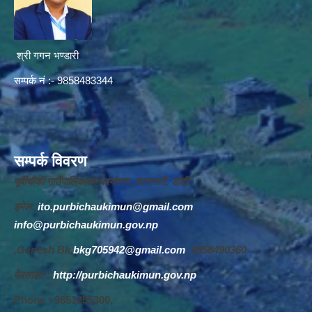
श्री गगन भण्डारी
सम्पर्क नं :- 9858483344
सम्पर्क विवरण
पूर्वीचौकी गाउँपालिकाको कार्यालय ,सानागाउँ, डोटी
इमेल:
ito.purbichaukimun@gmail.com
,
info@purbichaukimun.gov.np
,Ganesh Bk,
bkg705942@gmail.com
, 9858490360
वेबसाइट :
http://purbichaukimun.gov.np
Phone : 9851255300,