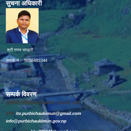
सुचना अधिकारी
श्री गगन भण्डारी
सम्पर्क नं :- 9858483344
सम्पर्क विवरण
पूर्वीचौकी गाउँपालिकाको कार्यालय ,सानागाउँ, डोटी
इमेल:
ito.purbichaukimun@gmail.com
,
info@purbichaukimun.gov.np