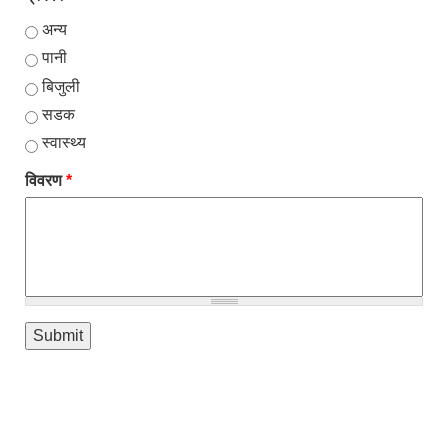
अन्य
पानी
बिजुली
सडक
स्वास्थ्य
विवरण
*