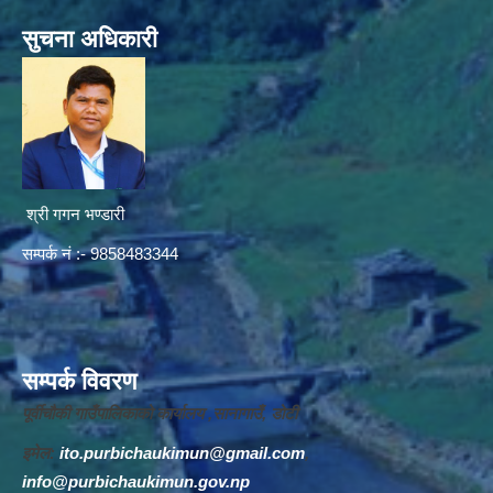
सुचना अधिकारी
श्री गगन भण्डारी
सम्पर्क नं :- 9858483344
सम्पर्क विवरण
पूर्वीचौकी गाउँपालिकाको कार्यालय ,सानागाउँ, डोटी
इमेल:
ito.purbichaukimun@gmail.com
,
info@purbichaukimun.gov.np