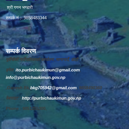
श्री गगन भण्डारी
सम्पर्क नं :- 9858483344
सम्पर्क विवरण
पूर्वीचौकी गाउँपालिकाको कार्यालय ,सानागाउँ, डोटी
इमेल:
ito.purbichaukimun@gmail.com
,
info@purbichaukimun.gov.np
,Ganesh Bk,
bkg705942@gmail.com
, 9858490360
वेबसाइट :
http://purbichaukimun.gov.np
Phone : 9851255300,