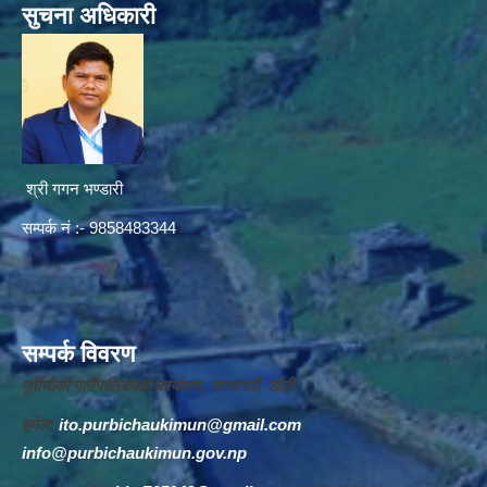
सुचना अधिकारी
श्री गगन भण्डारी
सम्पर्क नं :- 9858483344
सम्पर्क विवरण
पूर्वीचौकी गाउँपालिकाको कार्यालय ,सानागाउँ, डोटी
इमेल:
ito.purbichaukimun@gmail.com
,
info@purbichaukimun.gov.np