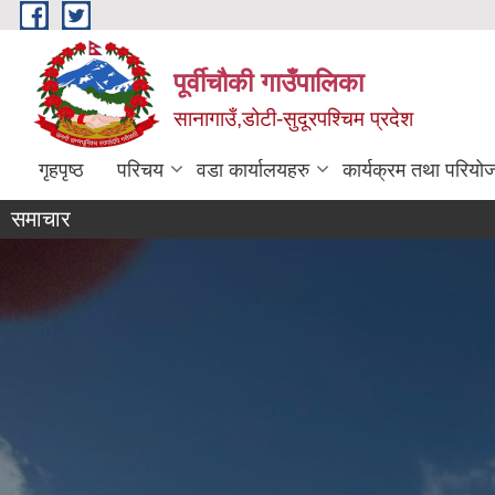
Skip to main content
पूर्वीचौकी गाउँपालिका
सानागाउँ,डोटी-सुदूरपश्चिम प्रदेश
गृहपृष्ठ
परिचय
वडा कार्यालयहरु
कार्यक्रम तथा परियो
समाचार