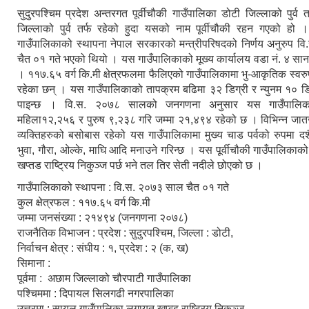
सुदुरपश्चिम प्रदेश अन्तरगत पूर्वीचौकी गाउँपालिका डोटी जिल्लाको पुर्व
जिल्लाको पुर्व तर्फ रहेको हुदा यसको नाम पूर्वीचौकी रहन गएको हो ।
गाउँपालिकाको स्थापना नेपाल सरकारको मन्त्रीपरिषदको निर्णय अनुरुप 
चैत ०१ गते भएको थियो । यस गाउँपालिकाको मूख्य कार्यालय वडा नं. ४ सान
। ११७.६५ वर्ग कि.मी क्षेत्रफलमा फैलिएको गाउँपालिकामा भु-आकृतिक स्वर
रहेका छन् । यस गाउँपालिकाको तापक्रम बढिमा ३२ डिग्री र न्युनम १० डिग
पाइन्छ । वि.स. २०७८ सालको जनगणना अनुसार यस गाउँपालिका
महिला१२,२५६ र पुरुष ९,२३८ गरि जम्मा २१,४९४ रहेको छ । विभिन्न जा
व्यक्तिहरुको बसोबास रहेको यस गाउँ
पालिकामा मुख्य चाड पर्वको रुपमा दश
भुवा, गौरा, ओल्के, माघि आदि मनाउने गरिन्छ । यस पूर्वीचौकी गाउँपालिकाक
खप्तड राष्ट्रिय निकुञ्ज पर्छ भने तल तिर सेती नदीले छोएको छ ।
गाउँपालिकाको स्थापना : वि.स. २०७३ साल चैत ०१ गते
कुल क्षेत्रफल : ११७.६५ वर्ग कि.मी
जम्मा जनसंख्या : २१४९४ (जनगणना २०७८)
राजनैतिक विभाजन : प्रदेश : सुदुरपश्चिम, जिल्ला : डोटी,
निर्वाचन क्षेत्र : संघीय : १, प्रदेश : २ (क, ख)
सिमाना :
पूर्वमा : अछाम जिल्लाको चौरपाटी गाउँपालिका
पश्चिममा : दिपायल सिलगढी नगरपालिका
उत्तरमा : सायल गाउँपालिका लगायत खप्त्ड राष्ट्रिय निकुञ्ज